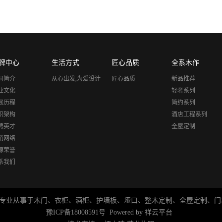
牌中心
生活方式
匠心品质
全系木作
司简介
从心出发,为爱设计
匠心品质
新品推荐
业文化
轻奢系列
展历程
简约系列
织架构
酒店工程系列
聘英才
全屋定制
销网络
源荣誉
系我们
kqm.com/ 林源木业 专业从事于木门、衣柜、酒柜、护墙板、垭口、整木定制、
豫ICP备18008591号
Powered by
祥云平台