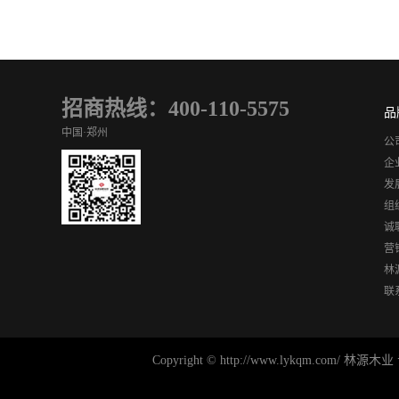
招商热线：400-110-5575
品
中国·郑州
公
企
发
组
诚
营
林
联
Copyright © http://www.ly