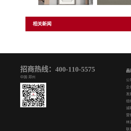
相关新闻
招商热线：400-110-5575
品
中国·郑州
公
企
发
组
诚
营
林
联