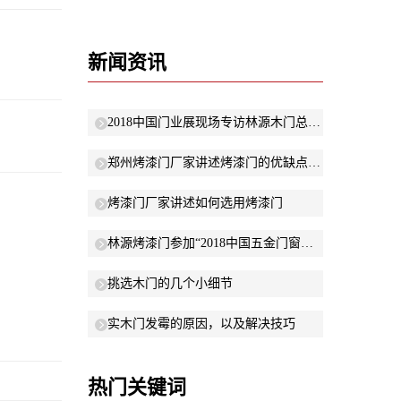
新闻资讯
2018中国门业展现场专访林源木门总经理晓娜：以“低碳环保”原则研发新产品
郑州烤漆门厂家讲述烤漆门的优缺点有哪些？
烤漆门厂家讲述如何选用烤漆门
林源烤漆门参加“2018中国五金门窗年度峰会”
挑选木门的几个小细节
实木门发霉的原因，以及解决技巧
热门关键词