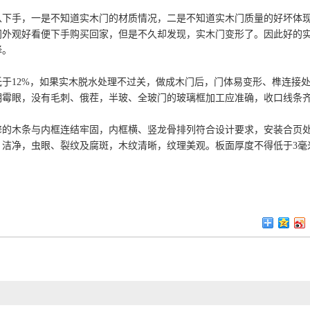
从下手，一是不知道实木门的材质情况，二是不知道实木门质量的好坏体
门外观好看便下手购买回家，但是不久却发现，实木门变形了。因此好的
择。
12%，如果实木脱水处理不过关，做成木门后，门体易变形、榫连接
明霉眼，没有毛刺、俄茬，半玻、全玻门的玻璃框加工应准确，收口线条
的木条与内框连结牢固，内框横、竖龙骨排列符合设计要求，安装合页
洁净，虫眼、裂纹及腐斑，木纹清晰，纹理美观。板面厚度不得低于3毫