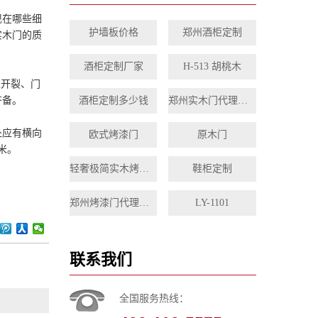
现在哪些细
护墙板价格
郑州酒柜定制
实木门的质
酒柜定制厂家
H-513 胡桃木
处开裂、门
齐备。
酒柜定制多少钱
郑州实木门代理加盟
处应有横向
欧式烤漆门
原木门
米。
轻奢极简实木烤漆门
鞋柜定制
郑州烤漆门代理加盟
LY-1101
联系我们
全国服务热线：