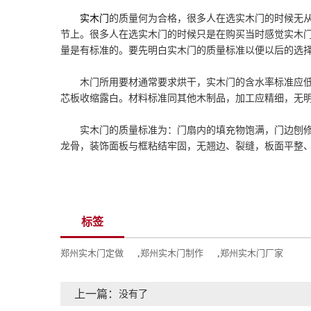
实木门
的质量何为合格，很多人在选实木门的时候无
节上。很多人在选实木门的时候只是在购买当时感觉实木
量是有标准的。要先明白实木门的质量标准以便以后的选
木门所用要材通常要求烘干，实木门的含水率标准应低于
芯板收缩露白。材料标准同其他木制品，加工应精细，无
实木门的质量标准为：门扇内的填充物饱满，门边刨修
龙骨，装饰面板与框粘结牢固，无翘边、裂缝，板面平整、
标签
郑州实木门定做
,
郑州实木门制作
,
郑州实木门厂家
上一篇：
没有了