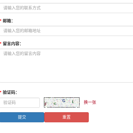
*
邮箱
：
*
留言内容
：
*
验证码
：
换一张