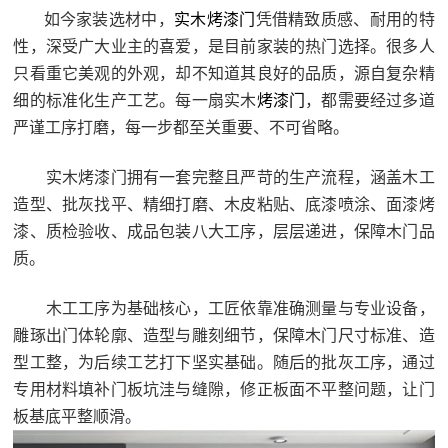
如今家装选材中，
实木烤漆门
凭借精致质感、耐用的特
性，深受广大业主的喜爱，是目前家装的热门选择。很多人
只看重它美观的外观，却不知道其良好的品质，源自复杂精
细的标准化生产工艺。每一扇实木
烤漆门
，都需要经过多道
严谨工序打磨，每一步都至关重要、不可省略。
实木烤漆门拥有一套完整且严苛的生产流程，涵盖木工
造型、批灰找平、精细打磨、木皮粘贴、底漆喷涂、面漆烤
漆、质检验收、成品包装八大工序，层层递进，保障木门品
质。
木工工序为基础核心，工匠依靠准确测量与专业设备，
雕琢出门体轮廓、造型与雕刻细节，保障木门尺寸标准、造
型工整，为后续工艺打下坚实基础。随后的批灰工序，通过
专用材料填补门板坑洼与缝隙，修正板面不平整问题，让门
板基底平整顺滑。