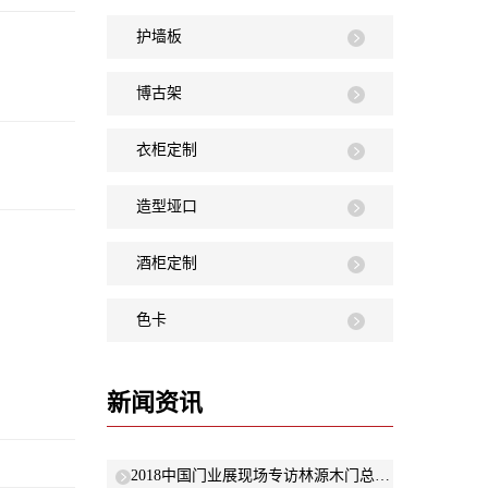
护墙板
博古架
衣柜定制
造型垭口
酒柜定制
色卡
新闻资讯
2018中国门业展现场专访林源木门总经理晓娜：以“低碳环保”原则研发新产品