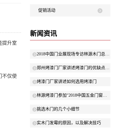
促销活动
新闻资讯
能提升室
2018中国门业展现场专访林源木门总经理晓娜：以“低碳环保”原则研发新产品
郑州烤漆门厂家讲述烤漆门的优缺点有哪些？
门不仅使
烤漆门厂家讲述如何选用烤漆门
林源烤漆门参加“2018中国五金门窗年度峰会”
挑选木门的几个小细节
实木门发霉的原因，以及解决技巧