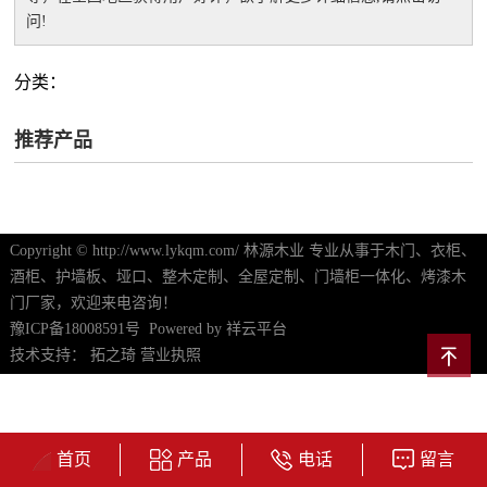
问!
分类：
推荐产品
Copyright © http://www.lykqm.com/ 林源木业 专业从事于木门、衣柜、
酒柜、护墙板、垭口、整木定制、全屋定制、门墙柜一体化、烤漆木
门厂家，欢迎来电咨询！
豫ICP备18008591号
Powered by
祥云平台
技术支持：
拓之琦
营业执照
首页
产品
电话
留言